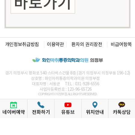
바로가기
개인정보취급방침
이용약관
환자의 권리장전
비급여항목
경기 의정부시 평화로 540 스타벅스건물 8층 (경기 의정부시 의정부동 196-12)
상호명 :
화인마취통증의학과의원
의정부점
대표자명 : 서동균
TEL : 031-928-6556
사업자등록번호 : 123-96-65726
COPYRIGHT© 의정부점. ALL RIGHTS RESERVED.
화인 통증의학과의원
통증의학과는
네이버예약
전화하기
유튜브
위치안내
카톡상담