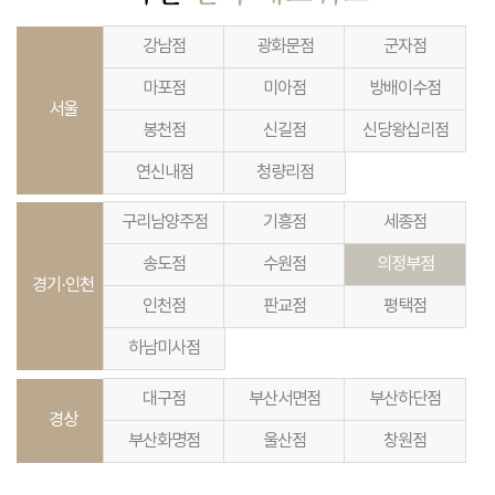
강남점
광화문점
군자점
마포점
미아점
방배이수점
서울
봉천점
신길점
신당왕십리점
연신내점
청량리점
구리남양주점
기흥점
세종점
송도점
수원점
의정부점
경기·인천
인천점
판교점
평택점
하남미사점
대구점
부산서면점
부산하단점
경상
부산화명점
울산점
창원점