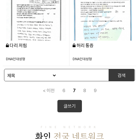
다리 저림
허리 통증
DNA인대성형
DNA인대성형
검색
< 이전
6
7
8
9
글쓰기
FINE NETWORK
화인
전국 네트워크