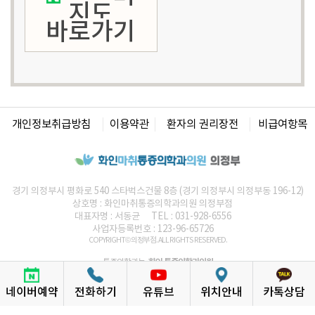
지도
바로가기
개인정보취급방침
이용약관
환자의 권리장전
비급여항목
경기 의정부시 평화로 540 스타벅스건물 8층 (경기 의정부시 의정부동 196-12)
상호명 :
화인마취통증의학과의원
의정부점
대표자명 : 서동균
TEL : 031-928-6556
사업자등록번호 : 123-96-65726
COPYRIGHT© 의정부점. ALL RIGHTS RESERVED.
화인 통증의학과의원
통증의학과는
네이버예약
전화하기
유튜브
위치안내
카톡상담