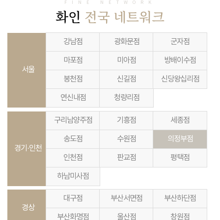
FINE NETWORK
화인
전국 네트워크
강남점
광화문점
군자점
마포점
미아점
방배이수점
서울
봉천점
신길점
신당왕십리점
연신내점
청량리점
구리남양주점
기흥점
세종점
송도점
수원점
의정부점
경기·인천
인천점
판교점
평택점
하남미사점
대구점
부산서면점
부산하단점
경상
부산화명점
울산점
창원점