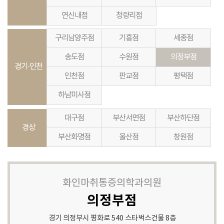
연신내점
청량리점
구리남양주점
기흥점
세종점
송도점
수원점
의정부점
경기·인천
인천점
판교점
평택점
하남미사점
대구점
부산서면점
부산하단점
경상
부산화명점
울산점
창원점
화인마취통증의학과의원
의정부점
경기 의정부시 평화로 540 스타벅스건물 8층