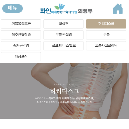
메뉴
거북목증후군
오십견
허리디스크
척추관협착증
무릎 관절염
두통
족저근막염
골프·테니스 엘보
교통사고클리닉
대상포진