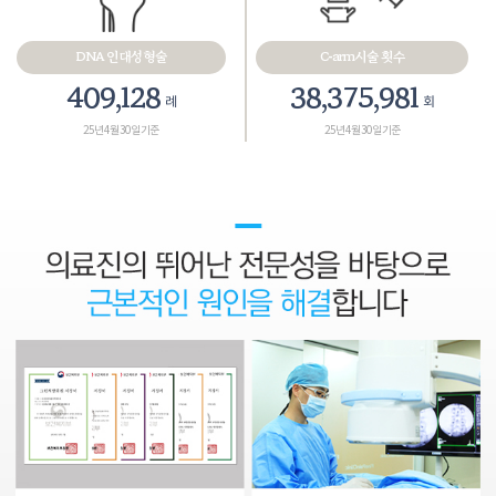
DNA 인대성형술
C-arm시술 횟수
467,575
43,858,265
례
회
25년 4월 30일 기준
25년 4월 30일 기준