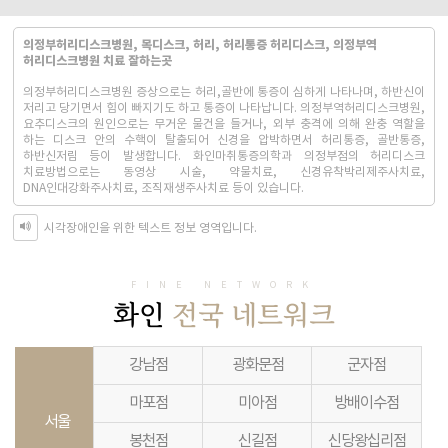
의정부허리디스크병원, 목디스크, 허리, 허리통증 허리디스크, 의정부역
허리디스크병원 치료 잘하는곳
의정부허리디스크병원 증상으로는 허리,골반에 통증이 심하게 나타나며, 하반신이
저리고 당기면서 힘이 빠지기도 하고 통증이 나타납니다. 의정부역허리디스크병원,
요추디스크의 원인으로는 무거운 물건을 들거나, 외부 충격에 의해 완충 역할을
하는 디스크 안의 수핵이 탈출되어 신경을 압박하면서 허리통증, 골반통증,
하반신저림 등이 발생합니다. 화인마취통증의학과 의정부점의 허리디스크
치료방법으로는 동영상 시술, 약물치료, 신경유착박리제주사치료,
DNA인대강화주사치료, 조직재생주사치료 등이 있습니다.
시각장애인을 위한 텍스트 정보 영역입니다.
FINE NETWORK
화인
전국 네트워크
강남점
광화문점
군자점
마포점
미아점
방배이수점
서울
봉천점
신길점
신당왕십리점