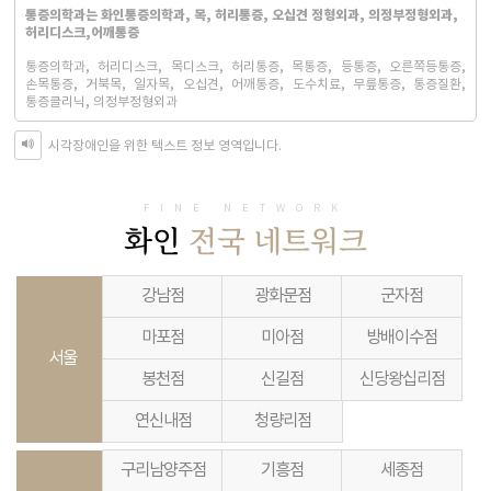
통증의학과는 화인통증의학과, 목, 허리통증, 오십견 정형외과, 의정부정형외과,
허리디스크,어깨통증
통증의학과, 허리디스크, 목디스크, 허리통증, 목통증, 등통증, 오른쪽등통증,
손목통증, 거북목, 일자목, 오십견, 어깨통증, 도수치료, 무릎통증, 통증질환,
통증클리닉, 의정부정형외과
시각장애인을 위한 텍스트 정보 영역입니다.
FINE NETWORK
화인
전국 네트워크
강남점
광화문점
군자점
마포점
미아점
방배이수점
서울
봉천점
신길점
신당왕십리점
연신내점
청량리점
구리남양주점
기흥점
세종점