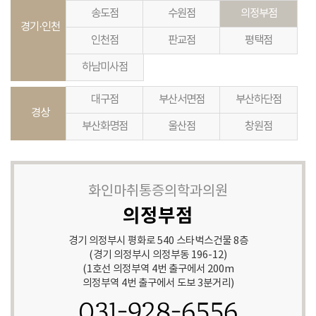
송도점
수원점
의정부점
경기·인천
인천점
판교점
평택점
하남미사점
대구점
부산서면점
부산하단점
경상
부산화명점
울산점
창원점
화인마취통증의학과의원
의정부점
경기 의정부시 평화로 540 스타벅스건물 8층
(경기 의정부시 의정부동 196-12)
(1호선 의정부역 4번 출구에서 200m
의정부역 4번 출구에서 도보 3분거리)
031-928-6556