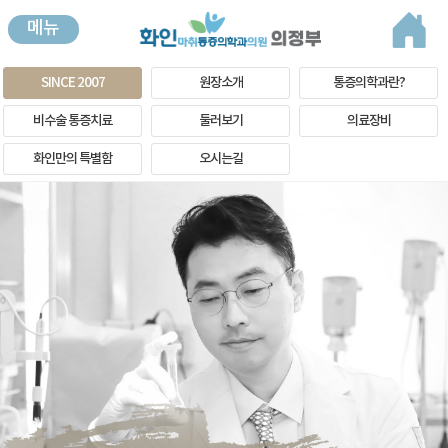
메뉴
SINCE 2007
원장소개
통증의학과란?
비수술 통증치료
둘러보기
의료장비
화인만의 특별함
오시는길