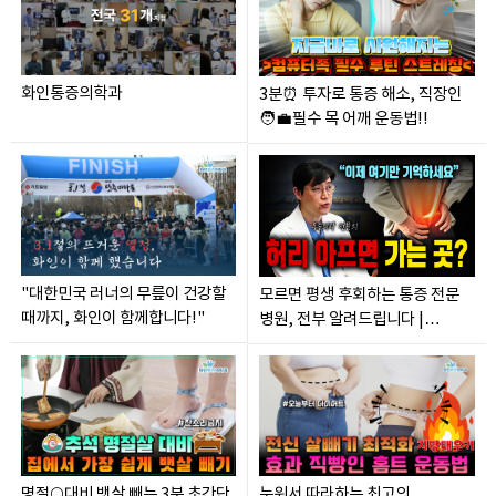
화인통증의학과
3분⏰ 투자로 통증 해소, 직장인
🧑‍💼필수 목 어깨 운동법!!
"대한민국 러너의 무릎이 건강할
모르면 평생 후회하는 통증 전문
때까지, 화인이 함께합니다!"
병원, 전부 알려드립니다 |
통증의학과 |
명절🌕대비 뱃살 빼는 3분 초간단
누워서 따라하는 최고의