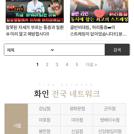
잘못된 자세가 부르는 통증과 질환
골반비대칭, 허리통증➡️이
💢미리 알고 예방합시다‼️
스트레칭이 답이었습니다‼️1분
투자⏰ 안 보면 손해인 스트레칭
검색
1
2
3
4
5
다음 >
FINE NETWORK
화인
전국 네트워크
강남점
광화문점
군자점
마포점
미아점
방배이수점
서울
봉천점
신길점
신당왕십리점