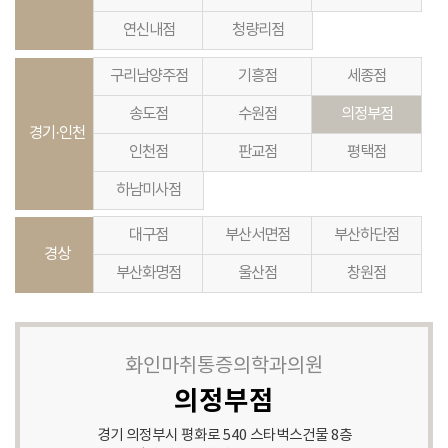
연신내점
청량리점
구리남양주점
기흥점
세종점
송도점
수원점
의정부점
경기·인천
인천점
판교점
평택점
하남미사점
대구점
부산서면점
부산하단점
경상
부산화명점
울산점
창원점
화인마취통증의학과의원
의정부점
경기 의정부시 평화로 540 스타벅스건물 8층