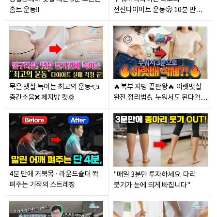
홈트 운동‼️
전신다이어트 운동🫢 10분 만에
체지방 걷어내기‼️
묵은 뱃살 녹이는 최고의 운동👈
🔥복부 지방 끝판왕🔥 아랫뱃살
층간소음❌ 체지방 컷💢
완전 정리법💪 누워서도 된다?!
강력 추천👆
4분 만에 거북목 · 라운드숄더 쫙
"매일 3분만 투자하세요. 다리
펴주는 기적의 스트레칭
붓기가 눈에 띄게 빠집니다"