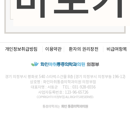
바로가
개인정보취급방침
이용약관
환자의 권리장전
비급여항목
경기 의정부시 평화로 540 스타벅스건물 8층 (경기 의정부시 의정부동 196-12)
상호명 :
화인마취통증의학과의원
의정부점
대표자명 : 서동균
TEL : 031-928-6556
사업자등록번호 : 123-96-65726
COPYRIGHT© 의정부점. ALL RIGHTS RESERVED.
화인 통증의학과의원
통증의학과는