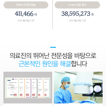
DNA 인대성형술
C-arm시술 횟수
467,575
43,858,265
례
회
25년 4월 30일 기준
25년 4월 30일 기준