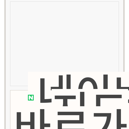
네이
지도