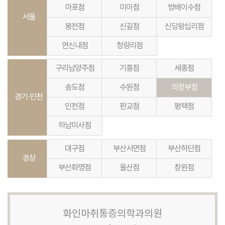
마포점
미아점
방배이수점
서울
봉천점
신길점
신당왕십리점
연신내점
청량리점
구리남양주점
기흥점
세종점
송도점
수원점
의정부점
경기·인천
인천점
판교점
평택점
하남미사점
대구점
부산서면점
부산하단점
경상
부산화명점
울산점
창원점
화인마취통증의학과의원