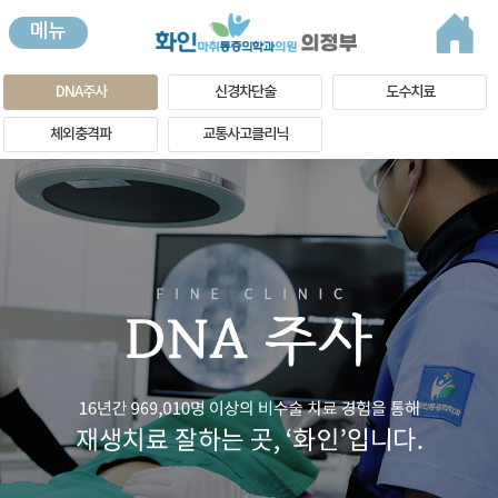
메뉴
DNA주사
신경차단술
도수치료
체외충격파
교통사고클리닉