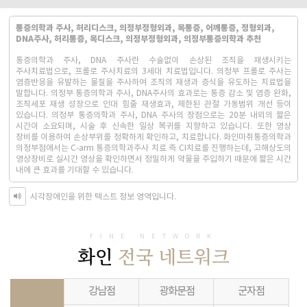
통증의학과 주사, 허리디스크, 의정부정형외과, 목통증, 어깨통증, 정형외과,
DNA주사, 허리통증, 목디스크, 의정부정형외과, 의정부통증의학과 추천
통증의학과 주사, DNA 주사란 수술없이 손상된 조직을 재생시키는
주사치료법으로, 프롤로 주사치료의 3세대 치료법입니다. 의정부 프롤로 주사는
염증반응을 유발하는 물질을 주사하여 조직의 재생과 증식을 유도하는 치료법을
말합니다. 의정부 통증의학과 주사, DNA주사의 효과로는 통증 감소 및 염증 완화,
조직세포 재생 성장으로 인대 힘줄 재생효과, 제한된 관절 가동범위 개선 등이
있습니다. 의정부 통증의학과 주사, DNA 주사의 장점으로는 20분 내외의 짧은
시간이 소요되며, 시술 후 신속한 일상 복귀를 지향하고 있습니다. 또한 영상
장비를 이용하여 손상부위를 정확하게 확인하고, 치료합니다. 화인마취통증의학과
의정부점에서는 C-arm 통증의학과주사 치료 즉 CI치료를 진행하는데, 고해상도의
영상장비로 실시간 영상을 확인하면서 정밀하게 약물을 주입하기 때문에 짧은 시간
내에 큰 효과를 기대할 수 있습니다.
시각장애인을 위한 텍스트 정보 영역입니다.
FINE NETWORK
화인
전국 네트워크
강남점
광화문점
군자점