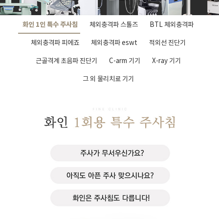
화인 1인 특수 주사침
체외충격파 스톨즈
BTL 체외충격파
체외충격파 피에죠
체외충격파 eswt
적외선 진단기
근골격계 초음파 진단기
C-arm 기기
X-ray 기기
그 외 물리치료 기기