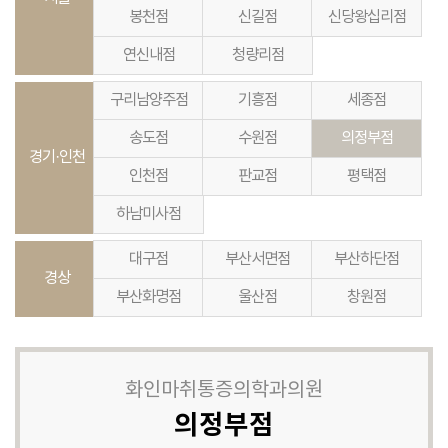
봉천점
신길점
신당왕십리점
연신내점
청량리점
구리남양주점
기흥점
세종점
송도점
수원점
의정부점
경기·인천
인천점
판교점
평택점
하남미사점
대구점
부산서면점
부산하단점
경상
부산화명점
울산점
창원점
화인마취통증의학과의원
의정부점