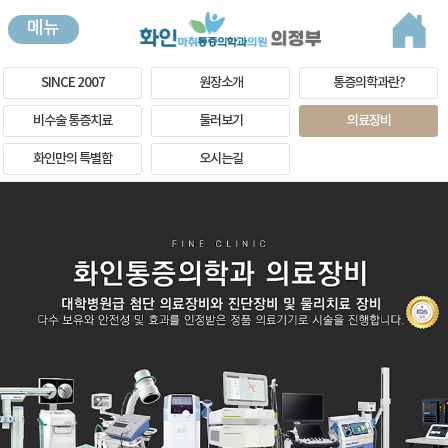
메뉴
SINCE 2007
원장소개
통증의학과란?
비수술 통증치료
둘러보기
의료장비
화인만의 특별함
오시는길