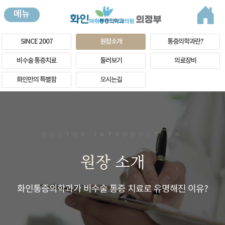
메뉴
SINCE 2007
원장소개
통증의학과란?
비수술 통증치료
둘러보기
의료장비
화인만의 특별함
오시는길
DOCTOR INTRODUCTION
원장
소개
화인통증의학과가 비수술 통증 치료로 유명해진 이유?