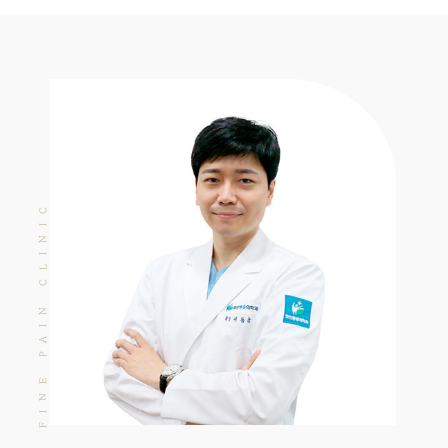
LINIC
C
AIN
P
INE
F