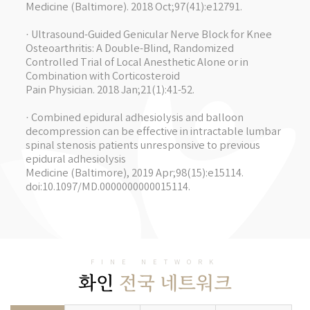
Medicine (Baltimore). 2018 Oct;97(41):e12791.
· Ultrasound-Guided Genicular Nerve Block for Knee
Osteoarthritis: A Double-Blind, Randomized
Controlled Trial of Local Anesthetic Alone or in
Combination with Corticosteroid
Pain Physician. 2018 Jan;21(1):41-52.
· Combined epidural adhesiolysis and balloon
decompression can be effective in intractable lumbar
spinal stenosis patients unresponsive to previous
epidural adhesiolysis
Medicine (Baltimore), 2019 Apr;98(15):e15114.
doi:10.1097/MD.0000000000015114.
FINE NETWORK
화인
전국 네트워크