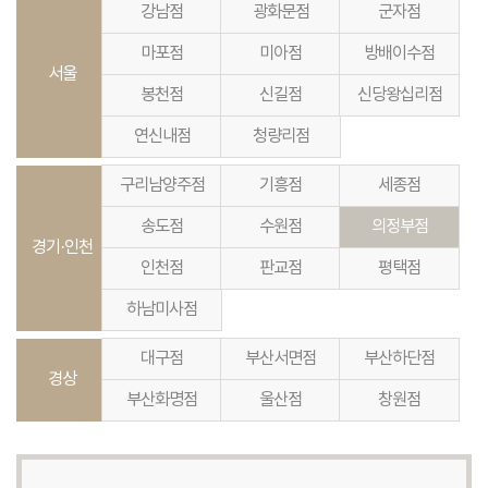
강남점
광화문점
군자점
마포점
미아점
방배이수점
서울
봉천점
신길점
신당왕십리점
연신내점
청량리점
구리남양주점
기흥점
세종점
송도점
수원점
의정부점
경기·인천
인천점
판교점
평택점
하남미사점
대구점
부산서면점
부산하단점
경상
부산화명점
울산점
창원점