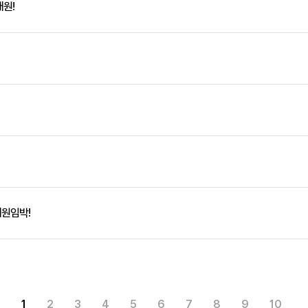
개원!
개원임박!
1
2
3
4
5
6
7
8
9
10