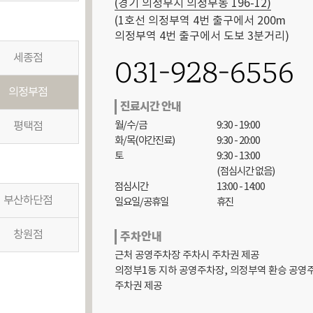
(경기 의정부시 의정부동 196-12)
(1호선 의정부역 4번 출구에서 200m

의정부역 4번 출구에서 도보 3분거리)
세종점
031-928-6556
의정부점
진료시간 안내
월/수/금

9:30 - 19:00

평택점
화/목(야간진료)

9:30 - 20:00

토

9:30 - 13:00

(점심시간 없음)

점심시간

13:00 - 14:00

부산하단점
일요일/공휴일
휴진
창원점
주차안내
근처 공영주차장 주차시 주차권 제공

의정부1동 지하 공영주차장, 의정부역 환승 공영주
주차권 제공