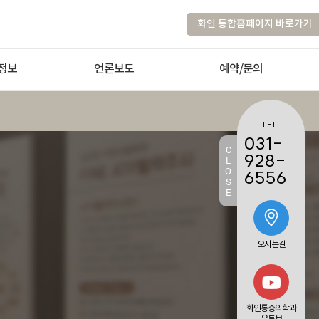
화인 통합홈페이지 바로가기
정보
언론보도
예약/문의
TEL.
031-
C
928-
L
O
6556
S
E
오시는길
화인통증의학과