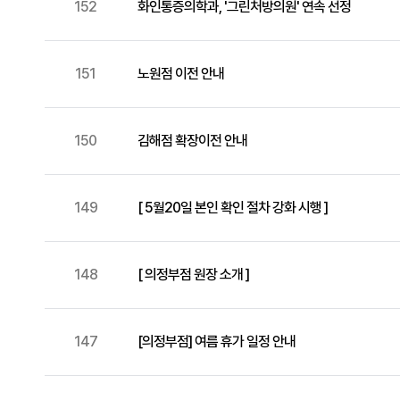
152
화인통증의학과, '그린처방의원' 연속 선정
151
노원점 이전 안내
150
김해점 확장이전 안내
149
[ 5월20일 본인 확인 절차 강화 시행 ]
148
[ 의정부점 원장 소개 ]
147
[의정부점] 여름 휴가 일정 안내