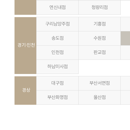
연신내점
청량리점
구리남양주점
기흥점
송도점
수원점
경기·인천
인천점
판교점
하남미사점
대구점
부산서면점
경상
부산화명점
울산점