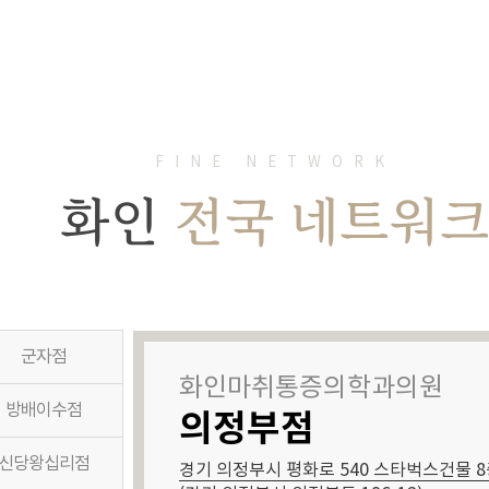
FINE NETWORK
화인
전국 네트워
군자점
화인마취통증의학과의원
방배이수점
의정부점
신당왕십리점
경기 의정부시 평화로 540 스타벅스건물 