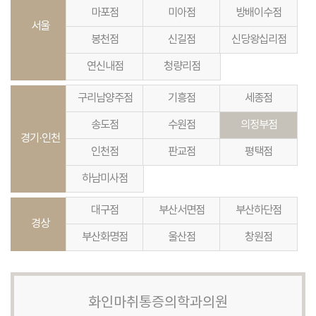
마포점
미아점
방배이수점
서울
봉천점
신길점
신당왕십리점
연신내점
청량리점
구리남양주점
기흥점
세종점
송도점
수원점
의정부점
경기·인천
인천점
판교점
평택점
하남미사점
대구점
부산서면점
부산하단점
경상
부산화명점
울산점
창원점
화인마취통증의학과의원