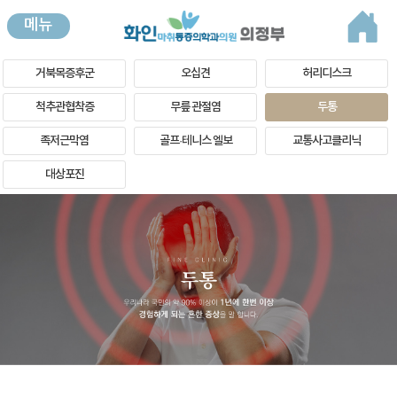
메뉴
거북목증후군
오십견
허리디스크
척추관협착증
무릎 관절염
두통
족저근막염
골프·테니스 엘보
교통사고클리닉
대상포진