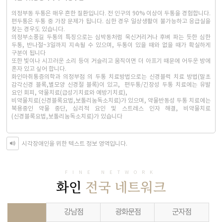
의정부동 두통은 매우 흔한 질환입니다. 전 인구의 90% 이상이 두통을 경험합니다.
편두통은 두통 중 가장 문제가 됩니다. 심한 경우 일상생활이 불가능하고 응급실을
찾는 경우도 있습니다.
의정부소풍길 두통의 특징으로는 심박동처럼 욱신거리거나 후벼 파는 듯한 심한
두통, 반나절~3일까지 지속될 수 있으며, 두통이 있을 때와 없을 때가 확실하게
구분이 됩니다
또한 빛이나 시끄러운 소리 등이 거슬리고 움직이면 더 아프기 때문에 어두운 방에
혼자 있고 싶어 합니다.
화인마취통증의학과 의정부점 의 두통 치료방법으로는 신경블럭 치료 방법(말초
감각신경 블록,별모양 신경절 블록)이 있고, 편두통/긴장성 두통 치료에는 유발
요인 회피, 약물치료(급성기치료와 예방기치료),
비약물치료(신경블록요법,보톨리눔독소치료)가 있으며, 약물반동성 두통 치료에는
북용중인 약물 중단, 심리적 요인 및 스트레스 인자 해결, 비약물치료
(신경블록요법,보톨리눔독소치료)가 있습니다
시각장애인을 위한 텍스트 정보 영역입니다.
FINE NETWORK
화인
전국 네트워크
강남점
광화문점
군자점