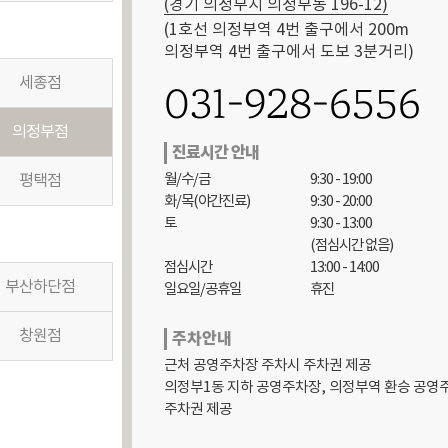
(경기 의정부시 의정부동 196-12)
(1호선 의정부역 4번 출구에서 200m

의정부역 4번 출구에서 도보 3분거리)
세종점
031-928-6556
의정부점
진료시간 안내
월/수/금

9:30 - 19:00

평택점
화/목(야간진료)

9:30 - 20:00

토

9:30 - 13:00

(점심시간 없음)

점심시간

13:00 - 14:00

부산하단점
일요일/공휴일
휴진
창원점
주차안내
근처 공영주차장 주차시 주차권 제공

의정부1동 지하 공영주차장, 의정부역 환승 공영주
주차권 제공