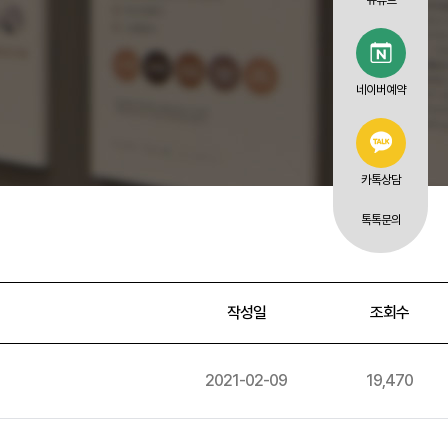
유튜브
네이버예약
카톡상담
톡톡문의
작성일
조회수
2021-02-09
19,470