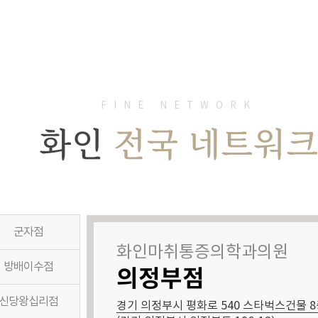
FINE NETWORK
화인
전국 네트워
군자점
화인마취통증의학과의원
방배이수점
의정부점
신당왕십리점
경기 의정부시 평화로 540 스타벅스건물 