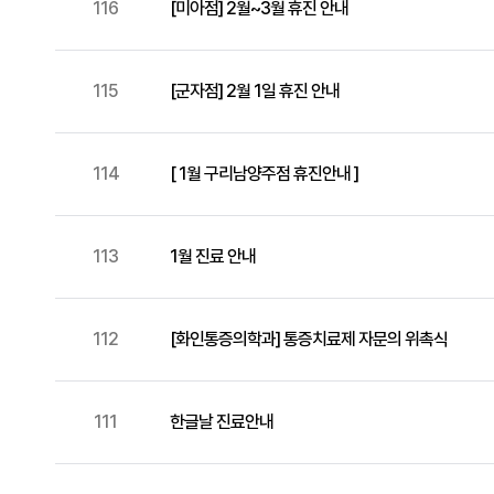
116
[미아점] 2월~3월 휴진 안내
115
[군자점] 2월 1일 휴진 안내
114
[ 1월 구리남양주점 휴진안내 ]
113
1월 진료 안내
112
[화인통증의학과] 통증치료제 자문의 위촉식
111
한글날 진료안내