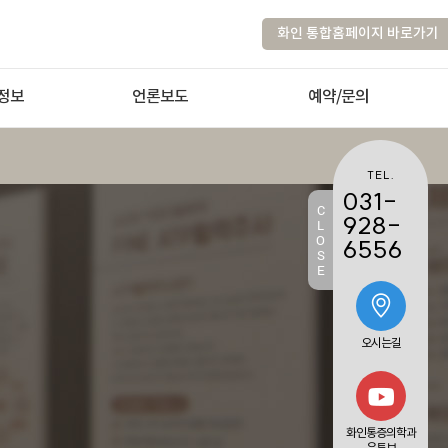
화인 통합홈페이지 바로가기
정보
언론보도
예약/문의
TEL.
031-
C
928-
L
O
6556
S
E
오시는길
화인통증의학과