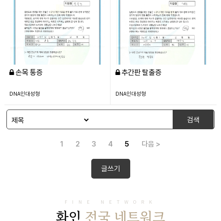
손목 통증
추간판 탈출증
DNA인대성형
DNA인대성형
검색
1
2
3
4
5
다음 >
글쓰기
FINE NETWORK
화인
전국 네트워크