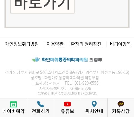
바로가기
개인정보취급방침
이용약관
환자의 권리장전
비급여항목
경기 의정부시 평화로 540 스타벅스건물 8층 (경기 의정부시 의정부동 196-12)
상호명 :
화인마취통증의학과의원
의정부점
대표자명 : 서동균
TEL : 031-928-6556
사업자등록번호 : 123-96-65726
COPYRIGHT© 의정부점. ALL RIGHTS RESERVED.
화인 통증의학과의원
통증의학과는
네이버예약
전화하기
유튜브
위치안내
카톡상담