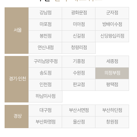
강남점
광화문점
군자점
마포점
미아점
방배이수점
서울
봉천점
신길점
신당왕십리점
연신내점
청량리점
구리남양주점
기흥점
세종점
송도점
수원점
의정부점
경기·인천
인천점
판교점
평택점
하남미사점
대구점
부산서면점
부산하단점
경상
부산화명점
울산점
창원점