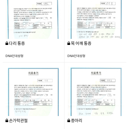
다리 통증
목 어깨 통증
DNA인대성형
DNA인대성형
손가락관절
종아리