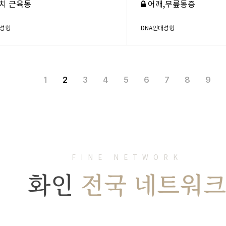
치 근육통
어깨,무릎통증
대성형
DNA인대성형
1
2
3
4
5
6
7
8
9
FINE NETWORK
화인
전국 네트워