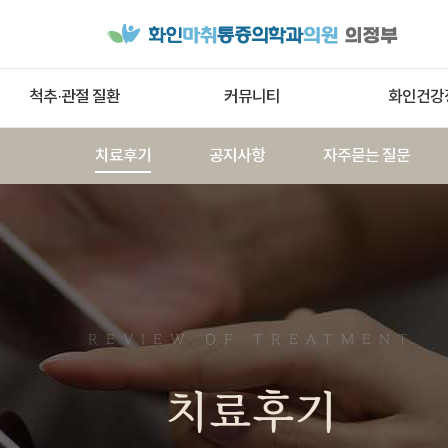
척추·관절 질환
커뮤니티
화인건강
치료후기
공지사항
자주묻는 질문
REVIEW OF TREATMENT
치료후기