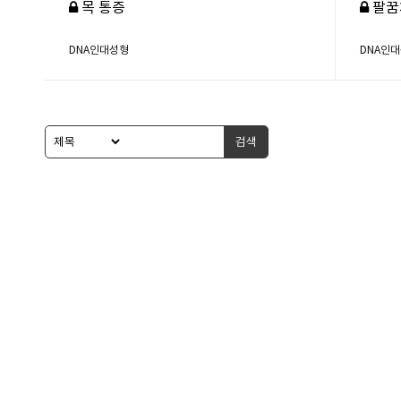
목 통증
팔꿈
DNA인대성형
DNA인
검색