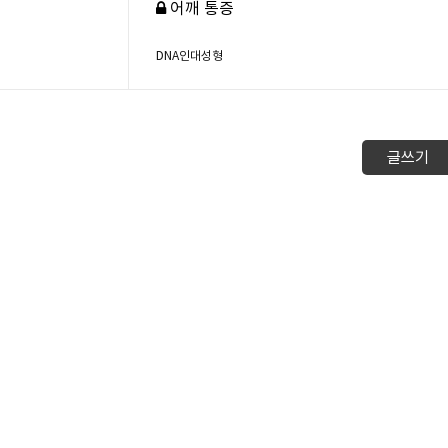
어깨 통증
DNA인대성형
글쓰기
크