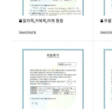
일자목,거북목,어깨 통증
무릎
DNA인대성형
DNA인