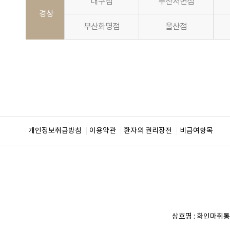
대구점
부산서면점
경상
부산화명점
울산점
개인정보취급방침
이용약관
환자의 권리장전
비급여항목
상호명 :
화인마취통