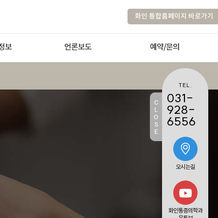
화인 통합홈페이지 바로가기
정보
언론보도
예약/문의
TEL.
031-
C
928-
L
O
6556
S
E
오시는길
화인통증의학과