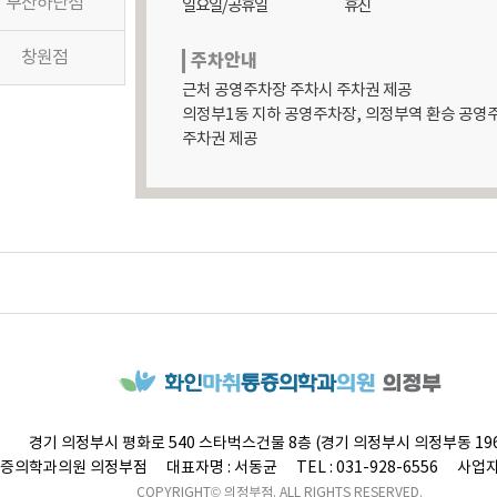
부산하단점
일요일/공휴일
휴진
창원점
주차안내
근처 공영주차장 주차시 주차권 제공

의정부1동 지하 공영주차장, 의정부역 환승 공영주
주차권 제공
경기 의정부시 평화로 540 스타벅스건물 8층 (경기 의정부시 의정부동 196
증의학과의원
의정부점
대표자명 : 서동균
TEL : 031-928-6556
사업자등
COPYRIGHT© 의정부점. ALL RIGHTS RESERVED.