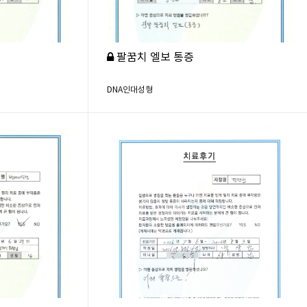
팔꿈치 엘보 통증
DNA인대성형