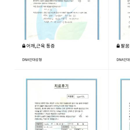
어깨,근육 통증
팔꿈
DNA인대성형
DNA인