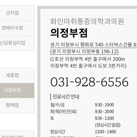
군자점
화인마취통증의학과의원
방배이수점
의정부점
신당왕십리점
경기 의정부시 평화로 540 스타벅스건물 
(경기 의정부시 의정부동 196-12)
(1호선 의정부역 4번 출구에서 200m

의정부역 4번 출구에서 도보 3분거리)
세종점
031-928-6556
의정부점
진료시간 안내
월/수/금

9:30 - 19:00

평택점
화/목(야간진료)

9:30 - 20:00

토

9:30 - 13:00

(점심시간 없음)

점심시간

13:00 - 14:00
