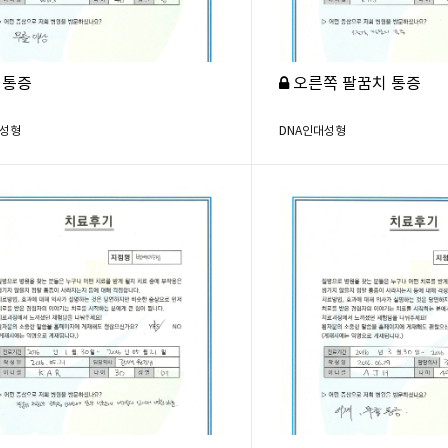
 통증
오른쪽 팔꿈치 통증
대성형
DNA인대성형