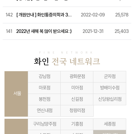
142
[ 개원안내 ] 화인통증의학과 31번째 지점, 송도점 개원임박!
2022-02-09
25,578
141
2022년 새해 복 많이 받으세요 :)
2021-12-31
25,403
FINE NETWORK
화인
전국 네트워크
강남점
광화문점
군자점
마포점
미아점
방배이수점
서울
봉천점
신길점
신당왕십리점
연신내점
청량리점
구리남양주점
기흥점
세종점