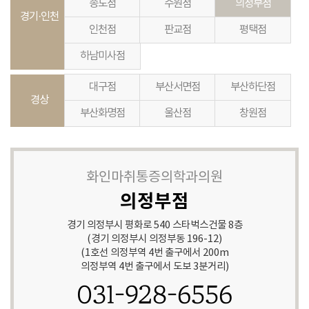
송도점
수원점
의정부점
경기·인천
인천점
판교점
평택점
하남미사점
대구점
부산서면점
부산하단점
경상
부산화명점
울산점
창원점
화인마취통증의학과의원
의정부점
경기 의정부시 평화로 540 스타벅스건물 8층
(경기 의정부시 의정부동 196-12)
(1호선 의정부역 4번 출구에서 200m
의정부역 4번 출구에서 도보 3분거리)
031-928-6556