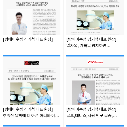
[방배이수점 김기석 대표 원장]
[방배이수점 김기석 대표 원장]
일자목, 거북목 방치하면
경추디스크, 만성 목통증 유발
[방배이수점 김기석 대표 원장]
[방배이수점 김기석 대표 원장]
추워진 날씨에 더 아픈 허리와 어깨
골프,테니스,서핑 인구 급증,
어떻게 예방하고 개선해야 할까?
도수치료, 신경차단술 등 비수술