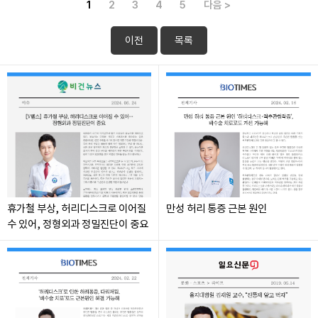
1
2
3
4
5
다음 >
이전
목록
휴가철 부상, 허리디스크로 이어질
만성 허리 통증 근본 원인
수 있어, 정형외과 정밀진단이 중요