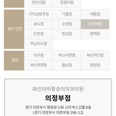
연신내점
청량리점
구리남양주점
기흥점
세종점
송도점
수원점
의정부점
경기·인천
인천점
판교점
평택점
하남미사점
대구점
부산서면점
부산하단점
경상
부산화명점
울산점
창원점
화인마취통증의학과의원
의정부점
경기 의정부시 평화로 540 스타벅스건물 8층
(경기 의정부시 의정부동 196-12)