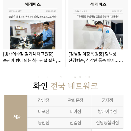
치료 늘어
[방배이수점 김기석 대표원장]
[강남점 이정욱 원장] 당뇨성
습관이 병이 되는 척추관절 질환,
신경병증, 심각한 통증 야기…
체형교정으로 예방
비수술 치료로 관리 가능
FINE NETWORK
화인
전국 네트워크
강남점
광화문점
군자점
마포점
미아점
방배이수점
서울
봉천점
신길점
신당왕십리점