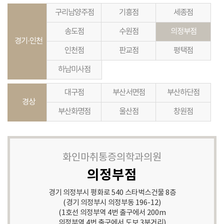
구리남양주점
기흥점
세종점
송도점
수원점
의정부점
경기·인천
인천점
판교점
평택점
하남미사점
대구점
부산서면점
부산하단점
경상
부산화명점
울산점
창원점
화인마취통증의학과의원
의정부점
경기 의정부시 평화로 540 스타벅스건물 8층
(경기 의정부시 의정부동 196-12)
(1호선 의정부역 4번 출구에서 200m
의정부역 4번 출구에서 도보 3분거리)