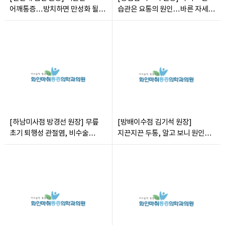
어깨통증…방치하면 만성화 될 수
습관은 요통의 원인…바른 자세
있어
습관화해야
[하남미사점 방경선 원장] 무릎
[방배이수점 김기석 원장]
초기 퇴행성 관절염, 비수술
지끈지끈 두통, 알고 보니 원인은
통증치료로 완화 가능
목?