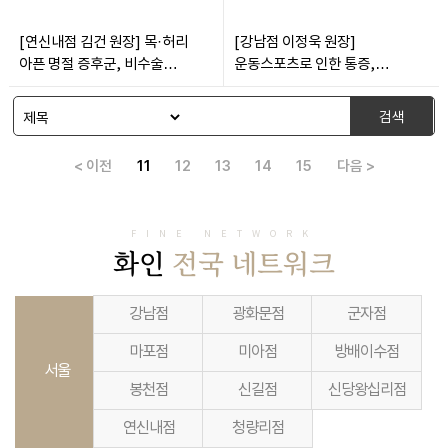
[연신내점 김건 원장] 목·허리
[강남점 이정욱 원장]
아픈 명절 증후군, 비수술
운동스포츠로 인한 통증,
치료로도 호전 가능
비수술로 치료 개선 가능
검색
< 이전
11
12
13
14
15
다음 >
FINE NETWORK
화인
전국 네트워크
강남점
광화문점
군자점
마포점
미아점
방배이수점
서울
봉천점
신길점
신당왕십리점
연신내점
청량리점