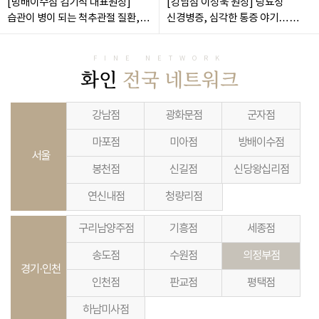
[방배이수점 김기석 대표원장]
[강남점 이정욱 원장] 당뇨성
습관이 병이 되는 척추관절 질환,
신경병증, 심각한 통증 야기…
체형교정으로 예방
비수술 치료로 관리 가능
FINE NETWORK
화인
전국 네트워크
강남점
광화문점
군자점
마포점
미아점
방배이수점
서울
봉천점
신길점
신당왕십리점
연신내점
청량리점
구리남양주점
기흥점
세종점
송도점
수원점
의정부점
경기·인천
인천점
판교점
평택점
하남미사점