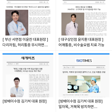
[ 부산 서면점 이윤찬 대표원장 ]
[ 대구상인점 윤지환 대표원장 ]
다리저림, 허리통증 무시하면
어깨통증, 비수술요법 치료 가능
'허리디스크' 골든타임 놓친다.
[방배이수점 김기석 대표 원장]
[방배이수점 김기석 대표 원장]
일자목, 거북목 방치하면
경추디스크, 만성 목통증 유발