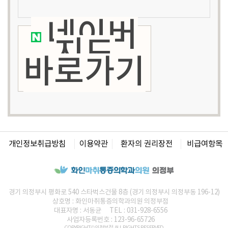
네이버
지도
바로가기
개인정보취급방침
이용약관
환자의 권리장전
비급여항목
경기 의정부시 평화로 540 스타벅스건물 8층 (경기 의정부시 의정부동 196-12)
상호명 :
화인마취통증의학과의원
의정부점
대표자명 : 서동균
TEL : 031-928-6556
사업자등록번호 : 123-96-65726
COPYRIGHT© 의정부점. ALL RIGHTS RESERVED.