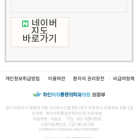
네이버
지도
바로가기
개인정보취급방침
이용약관
환자의 권리장전
비급여항목
경기 의정부시 평화로 540 스타벅스건물 8층 (경기 의정부시 의정부동 196-12)
상호명 :
화인마취통증의학과의원
의정부점
대표자명 : 서동균
TEL : 031-928-6556
사업자등록번호 : 123-96-65726
COPYRIGHT© 의정부점. ALL RIGHTS RESERVED.