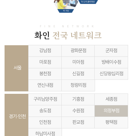
FINE NETWORK
화인
전국 네트워크
강남점
광화문점
군자점
마포점
미아점
방배이수점
서울
봉천점
신길점
신당왕십리점
연신내점
청량리점
구리남양주점
기흥점
세종점
송도점
수원점
의정부점
경기·인천
인천점
판교점
평택점
하남미사점