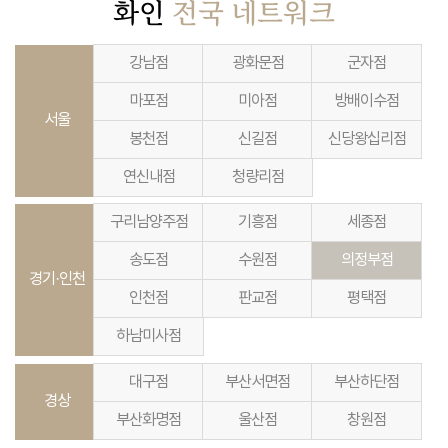
화인
전국 네트워크
강남점
광화문점
군자점
마포점
미아점
방배이수점
서울
봉천점
신길점
신당왕십리점
연신내점
청량리점
구리남양주점
기흥점
세종점
송도점
수원점
의정부점
경기·인천
인천점
판교점
평택점
하남미사점
대구점
부산서면점
부산하단점
경상
부산화명점
울산점
창원점