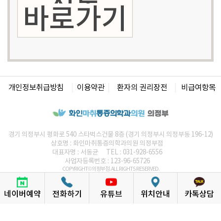
지도
바로가기
개인정보취급방침
이용약관
환자의 권리장전
비급여항목
경기 의정부시 평화로 540 스타벅스건물 8층 (경기 의정부시 의정부동 196-12)
상호명 :
화인마취통증의학과의원
의정부점
대표자명 : 서동균
TEL : 031-928-6556
사업자등록번호 : 123-96-65726
COPYRIGHT© 의정부점. ALL RIGHTS RESERVED.
화인 통증의학과의원
통증의학과는
네이버예약
전화하기
유튜브
위치안내
카톡상담