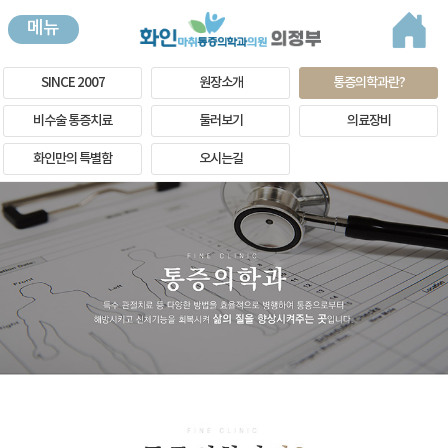
메뉴
SINCE 2007
원장소개
통증의학과란?
비수술 통증치료
둘러보기
의료장비
화인만의 특별함
오시는길